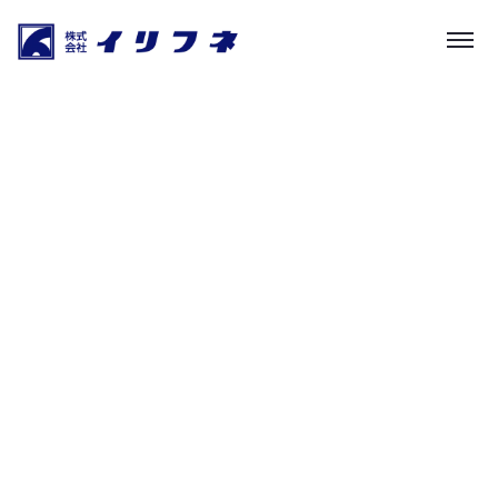
ニュース・社長の書斎
HOME
|
お知らせ
|
template.detail
[%list_start%]