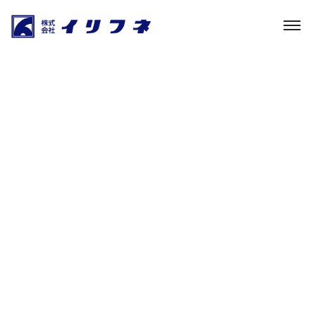
ニュース・社長の書斎
HOME
|
お知らせ
|
template.detail
[%list_start%]