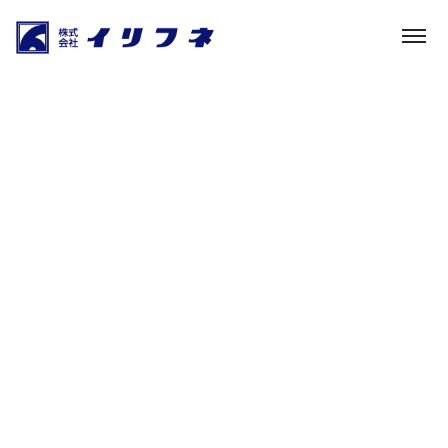
ニュース・社長の書斎
HOME
|
お知らせ
|
template.detail
[%list_start%]