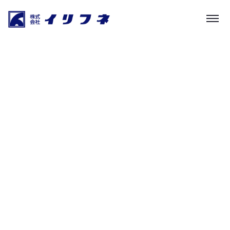
ニュース・社長の書斎
HOME
|
お知らせ
|
template.detail
[%list_start%]