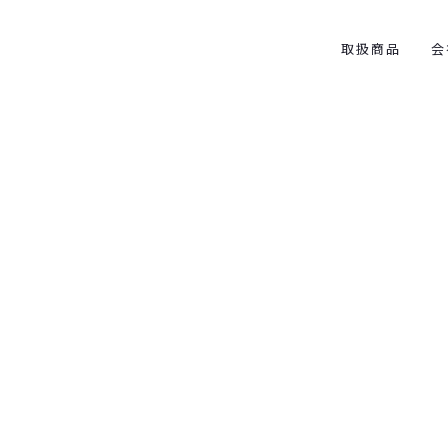
取扱商品
会
ュース・社長の
[%category%]