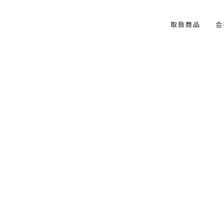
取扱商品
会
ュース・社長の
[%category%]