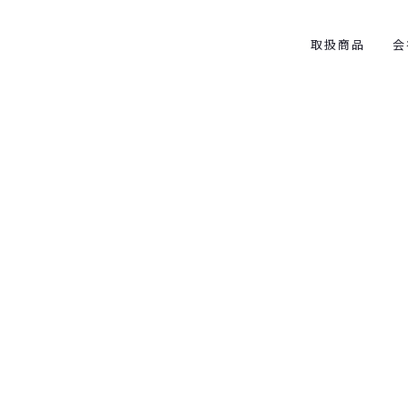
取扱商品
会
西洋の敗北