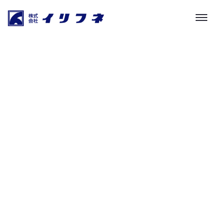
株式会社イリフネ
HOME
|
お知らせ
|
template.list
[%article_list_start%]
[!% if (image.url!="") { %]
[!% } %]
[%new:new%][%category%]