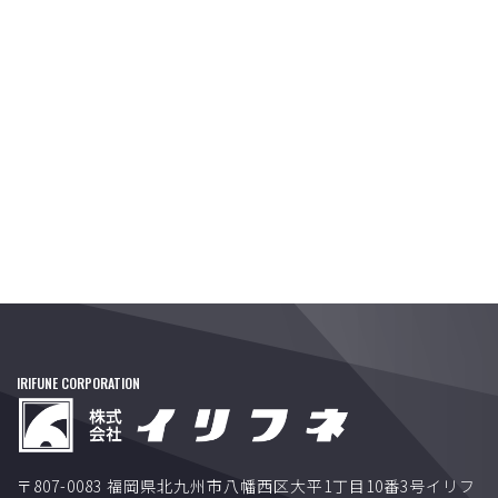
[%title%]
[%tags%]
[%navi-pagenation%]
IRIFUNE CORPORATION
〒807-0083 福岡県北九州市八幡西区大平1丁目10番3号イリフ